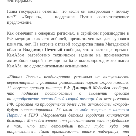
«Интерфакс».
Глава государства отметил, что «если он востребован - почему
нет?" «Хорошо», - поддержал Путин соответствующее
предложение.
Как отмечают в северных регионах, в серийном производстве в
РФ медицинских автомобилей, предназначенных для сурового
климата, нет. На встрече с главой государства глава Магаданской
Владимир Печеный
области
сообщил, что в настоящее время с
КамАЗом разработано техническое задание на производство
автомобиля скорой помощи на базе высокопроходимого шасси
КамАЗа, но с дополнительным оснащением.
«Единая Россия» неоднократно указывала на актуальность
переоснащения и развития региональных парков скорой помощи.
12 августа премьер-министр РФ
Дмитрий Медведев
сообщил,
что подписал постановление о выделении средств
на
приобретение автомобилей скорой помощи
для всех регионов
РФ. Средства на приобретение более 1100 автомобилей «скорой»
будут консолидированы. 27 июля
в ходе встречи с активом
Партии
в ГБУЗ «Морозовская детская городская клиническая
больница» Медведев заявил, что рассчитывает «лично убедиться
в том, что эти автомобили пошли туда, куда они
направляются». Глава правительства также подчеркнул, что