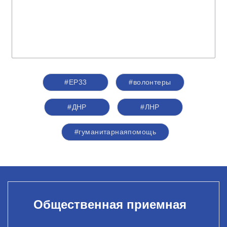
#ЕР33
#волонтеры
#ДНР
#ЛНР
#гуманитарнаяпомощь
Общественная приемная