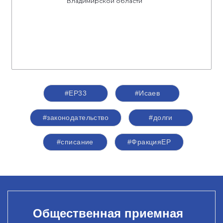
Владимирской области
#ЕР33
#Исаев
#законодательство
#долги
#списание
#ФракцияЕР
Общественная приемная