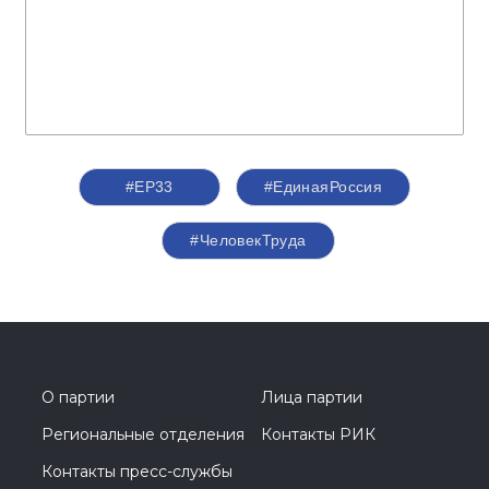
#ЕР33
#‎ЕдинаяРоссия
#ЧеловекТруда
О партии
Лица партии
Региональные отделения
Контакты РИК
Контакты пресс-службы