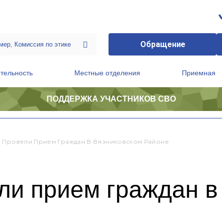
Обращение
тельность
Местные отделения
Приемная
ПОДДЕРЖКА УЧАСТНИКОВ СВО
ственной приемной Председателя Партии
Президиум регионального политического совета
 Провели Прием Граждан В Вязниковском Районе
ли прием граждан в