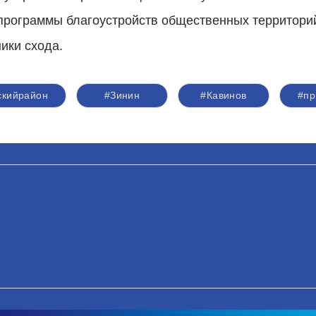
дпрограммы благоустройств общественных территори
ики схода.
скийрайон
#Зинин
#Кавинов
#пр