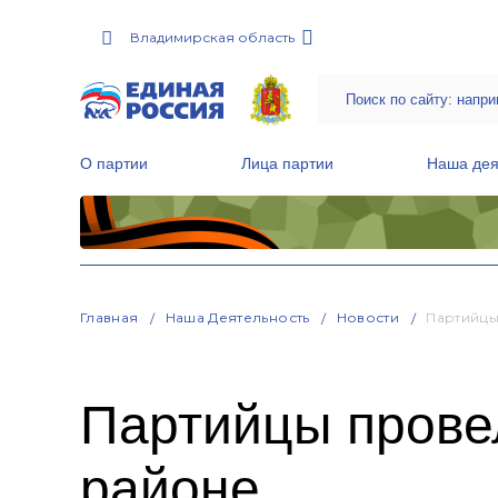
Владимирская область
О партии
Лица партии
Наша дея
Местные общественные приемные Партии
Руководитель Региональной обще
Народная программа «Единой России»
Главная
Наша Деятельность
Новости
Партийцы
Партийцы прове
районе