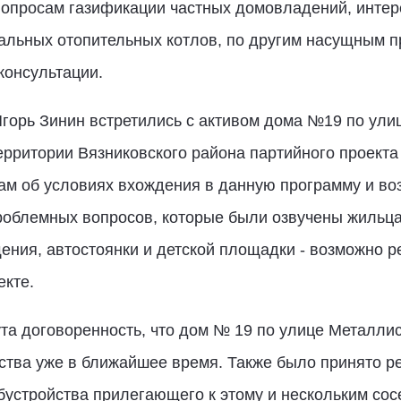
опросам газификации частных домовладений, инте
уальных отопительных котлов, по другим насущным 
консультации.
Игорь Зинин встретились с активом дома №19 по ули
ерритории Вязниковского района партийного проекта
м об условиях вхождения в данную программу и воз
облемных вопросов, которые были озвучены жильцам
щения, автостоянки и детской площадки - возможно р
екте.
а договоренность, что дом № 19 по улице Металлис
йства уже в ближайшее время. Также было принято р
бустройства прилегающего к этому и нескольким сос