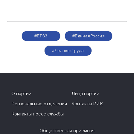
#ЕР33
#‎ЕдинаяРоссия
#ЧеловекТруда
О партии
Лица партии
Региональные отделения
Контакты РИК
Контакты пресс-службы
Общественная приемная