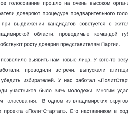
ное голосование прошло на очень высоком орган
ратели доверяют процедуре предварительного голо
я при выдвижении кандидатов советуется с жите
адимирской области, проводимые командой гу
обствуют росту доверия представителям Партии.
позволило выявить нам новые лица. У кого-то рез
аботали, проводили встречи, выпускали агитац
бедить избирателей. У нас работал «ПолитСтар
еди участников было 34% молодежи. Многим удал
ам голосования. В одном из владимирских округо
ик проекта «ПолитСтартап». Его наставником в хо