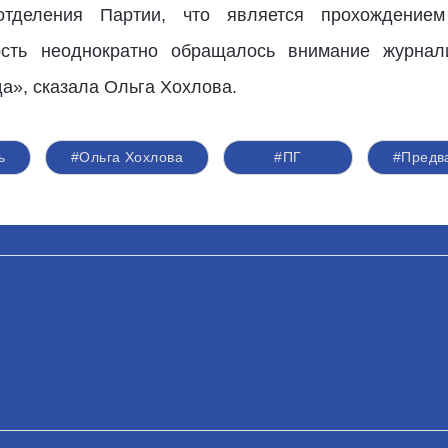
отделения Партии, что является прохождением
ость неоднократно обращалось внимание журнал
а», сказала Ольга Хохлова.
ь
#Ольга Хохлова
#ПГ
#Предв