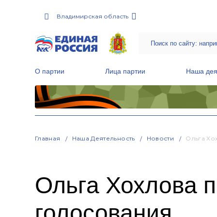
Владимирская область
О партии
Лица партии
Наша дея
Местные общественные приемные Партии
Руководитель Региональной обще
Народная программа «Единой России»
Главная
Наша Деятельность
Новости
Ольга Хо
Ольга Хохлова п
голосования