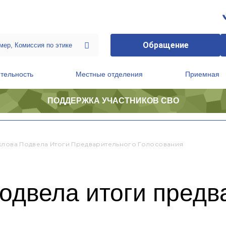
Обращение
тельность
Местные отделения
Приемная
ПОДДЕРЖКА УЧАСТНИКОВ СВО
ственной приемной Председателя Партии
Президиум регионального политического совета
хлова Подвела Итоги Предварительного Голосования
одвела итоги предв