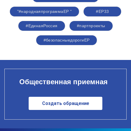
"#народнаяпрограммаЕР "
#ЕР33
#‎ЕдинаяРоссия
#партпроекты
#безопасныедорогиЕР
Общественная приемная
Создать обращение