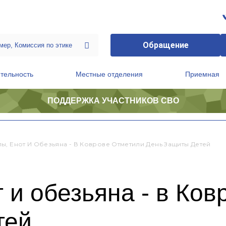
Обращение
тельность
Местные отделения
Приемная
ПОДДЕРЖКА УЧАСТНИКОВ СВО
ственной приемной Председателя Партии
Президиум регионального политического совета
ы, Енот И Обезьяна - В Коврове Отметили День Защиты Детей
 и обезьяна - в Ков
тей