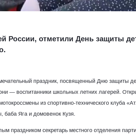
сей России, отметили День защиты де
о.
мечательный праздник, посвященный Дню защиты дет
 они — воспитанники школьных летних лагерей. Отк
отокроссмены из спортивно-технического клуба «Атл
, баба Яга и домовенок Кузя.
лым праздником секретарь местного отделения парт