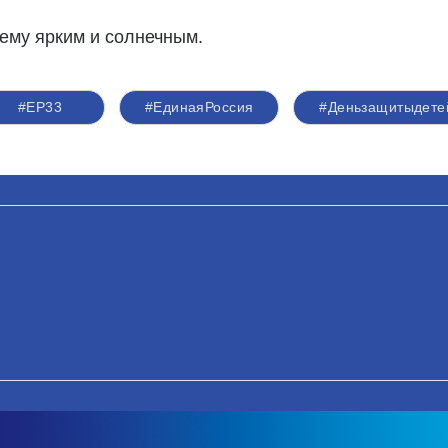
ему ярким и солнечным.
#ЕР33
#ЕдинаяРоссия
#Деньзащитыдете