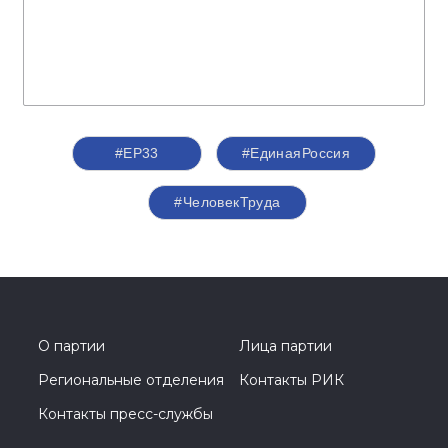
#ЕР33
#‎ЕдинаяРоссия
#ЧеловекТруда
О партии
Лица партии
Региональные отделения
Контакты РИК
Контакты пресс-службы