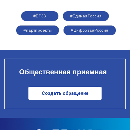
#ЕР33
#ЕдинаяРоссия
#партпроекты
#ЦифроваяРоссия
Общественная приемная
Создать обращение