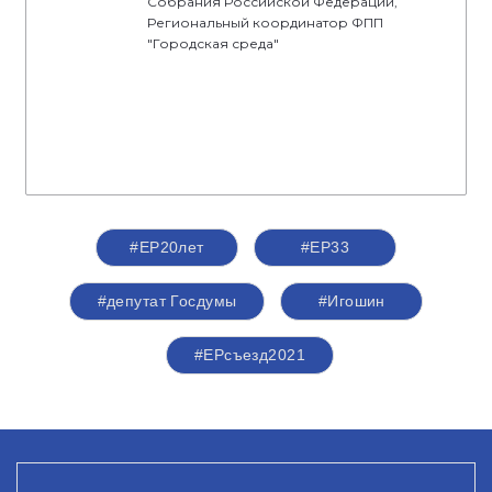
Собрания Российской Федерации,
Региональный координатор ФПП
"Городская среда"
#ЕР20лет
#ЕР33
#депутат Госдумы
#Игошин
#ЕРсъезд2021