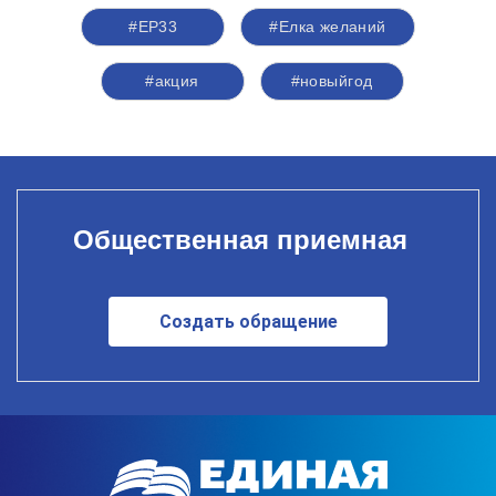
#ЕР33
#Елка желаний
#акция
#новыйгод
Общественная приемная
Создать обращение