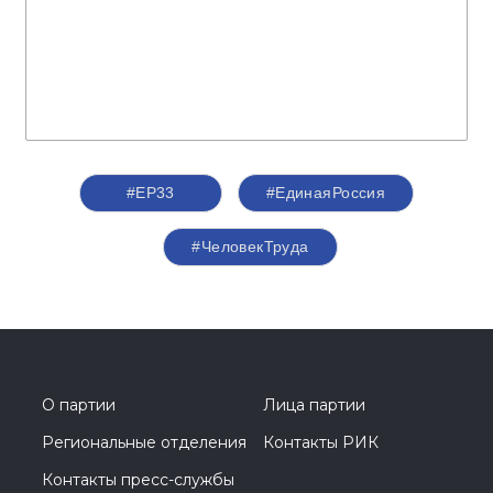
#ЕР33
#‎ЕдинаяРоссия
#ЧеловекТруда
О партии
Лица партии
Региональные отделения
Контакты РИК
Контакты пресс-службы