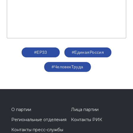
#ЕР33
#‎ЕдинаяРоссия
#ЧеловекТруда
О партии
Лица партии
Региональные отделения
Контакты РИК
Контакты пресс-службы