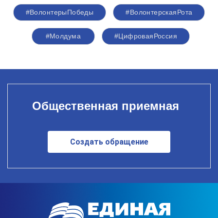
#ВолонтерыПобеды
#ВолонтерскаяРота
#Молдума
#ЦифроваяРоссия
Общественная приемная
Создать обращение