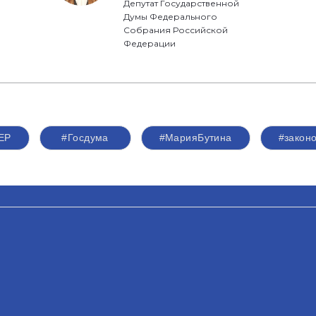
Депутат Государственной
Думы Федерального
Собрания Российской
Федерации
ЕР
#Госдума
#МарияБутина
#закон