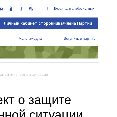
Версия для слабовидящих
Личный кабинет сторонника/члена Партии
Мультимедиа
Вступить в партию
Региональный исполнительный комитет
рудной Жизненной Ситуации
кт о защите
енной ситуации