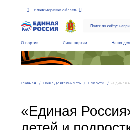
Владимирская область
О партии
Лица партии
Наша дея
Местные общественные приемные Партии
Руководитель Региональной обще
Народная программа «Единой России»
Главная
Наша Деятельность
Новости
«Единая 
«Единая Россия»
детей и подрост