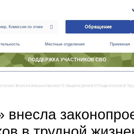
Обращение
тельность
Местные отделения
Приемная
ПОДДЕРЖКА УЧАСТНИКОВ СВО
ственной приемной Председателя Партии
Президиум регионального политического совета
Россия» Внесла Законопроект О Защите Детей И Подростков В Т
 внесла законопрое
ков в трудной жизн