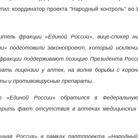
метил координатор проекта "Народный контроль" в
итель фракции «Единой России», вице-спикер 
ии» подготовили законопроект, который исключ
о фракции поддерживают позицию Президента Росс
рать лицензии у аптек, на волне борьбы с коро
ты и противовирусные препараты.
р «Единой России» обратился в Федеральную
ерить факт отсутствия в аптеках медицинских
иная Россия» в рамках партпроекта «Народный