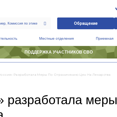
Обращение
тельность
Местные отделения
Приемная
ПОДДЕРЖКА УЧАСТНИКОВ СВО
ственной приемной Председателя Партии
Президиум регионального политического совета
Россия» Разработала Меры По Ограничению Цен На Лекарства
» разработала меры
а