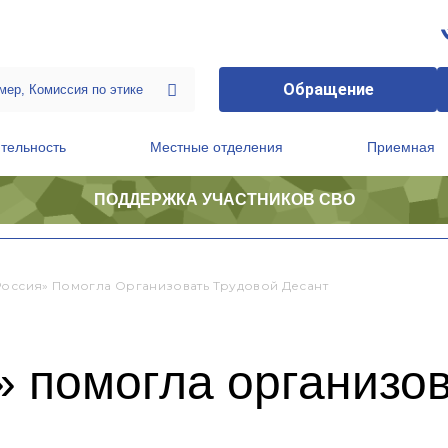
Обращение
тельность
Местные отделения
Приемная
ПОДДЕРЖКА УЧАСТНИКОВ СВО
ственной приемной Председателя Партии
Президиум регионального политического совета
Россия» Помогла Организовать Трудовой Десант
 помогла организов