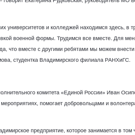
 говорит Екатерина Рудковская, руководитель МО
их университетов и колледжей находимся здесь, в т
овкой военной формы. Трудимся все вместе. Для мен
ада, что вместе с другими ребятами мы можем внест
мова, студентка Владимирского филиала РАНХиГС.
олнительного комитета «Единой России» Иван Осипо
 мероприятиях, помогает добровольцами и волонтера
адимирское предприятие, которое занимается в том