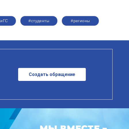
ХиГС
#студенты
#регионы
Создать обращение