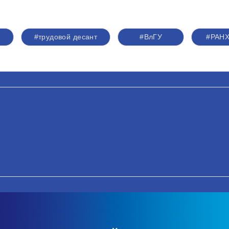
ь
#трудовой десант
#ВлГУ
#РАН