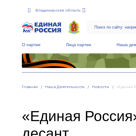
Владимирская область
О партии
Лица партии
Наша дея
Местные общественные приемные Партии
Руководитель Региональной обще
Народная программа «Единой России»
Главная
Наша Деятельность
Новости
«Единая 
«Единая Россия»
десант