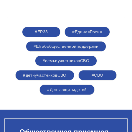
#ЕР33
#ЕдинаяРосия
#Штабобщественнойподдержки
#семьиучастниковСВО
#детиучастниковСВО
#СВО
#Деньзащитыдетей
Общественная приемная