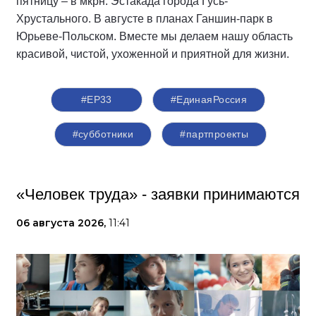
пятницу – в мкрн. Эстакада города Гусь-
Хрустального. В августе в планах Ганшин-парк в
Юрьеве-Польском. Вместе мы делаем нашу область
красивой, чистой, ухоженной и приятной для жизни.
#ЕР33
#‎ЕдинаяРоссия
#субботники
#партпроекты
«Человек труда» - заявки принимаются
06 августа 2026,
11:41