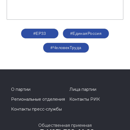
#ЕР33
#‎ЕдинаяРоссия
#ЧеловекТруда
О партии
Лица партии
Региональные отделения
Контакты РИК
Контакты пресс-службы
Общественная приемная