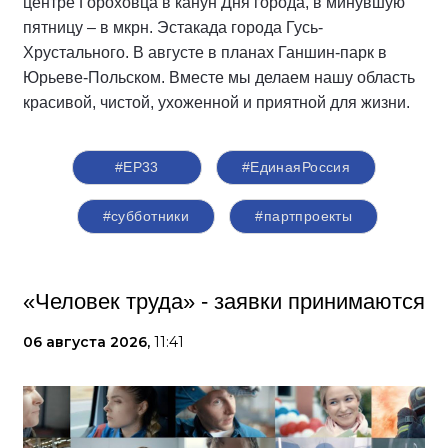
центре Гороховца в канун Дня города, в минувшую
пятницу – в мкрн. Эстакада города Гусь-
Хрустального. В августе в планах Ганшин-парк в
Юрьеве-Польском. Вместе мы делаем нашу область
красивой, чистой, ухоженной и приятной для жизни.
#ЕР33
#‎ЕдинаяРоссия
#субботники
#партпроекты
«Человек труда» - заявки принимаются
06 августа 2026,
11:41