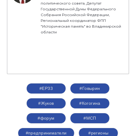
политического совета, Депутат
Государственной Думы Федерального
Собрания Российской Федерации,
Региональный координатор ФПП
"Историческая память" во Владимирской
области
#ЕР33
#Говырин
#Жуков
#Когогина
#форум
#МСП
#предприниматели
#регионы