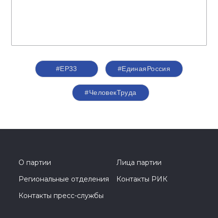
#ЕР33
#‎ЕдинаяРоссия
#ЧеловекТруда
О партии
Лица партии
Региональные отделения
Контакты РИК
Контакты пресс-службы