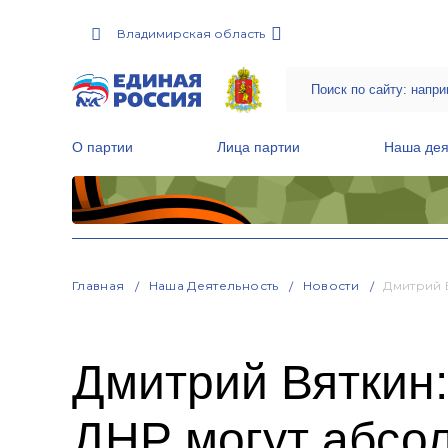
Владимирская область
О партии
Лица партии
Наша дея
Местные общественные приемные Партии
Руководитель Региональной обще
Народная программа «Единой России»
Главная
Наша Деятельность
Новости
Дмитрий 
Дмитрий Вяткин
ДНР могут абсо