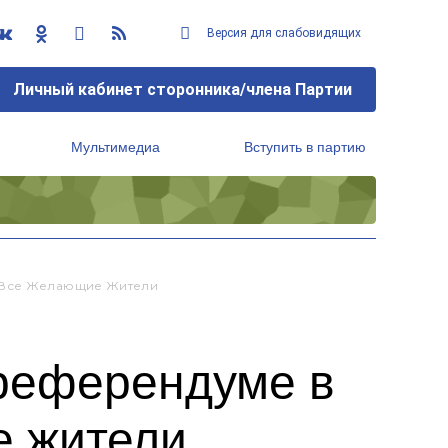
Версия для слабовидящих
Личный кабинет сторонника/члена Партии
Мультимедиа
Вступить в партию
Региональный исполнительный комитет
о Все Желающие Жители
 референдуме в
е жители