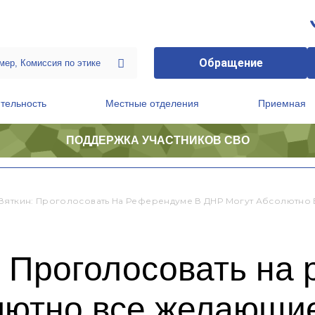
Обращение
тельность
Местные отделения
Приемная
ПОДДЕРЖКА УЧАСТНИКОВ СВО
ственной приемной Председателя Партии
Президиум регионального политического совета
Вяткин: Проголосовать На Референдуме В ДНР Могут Абсолютн
: Проголосовать на
лютно все желающи