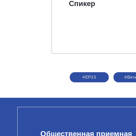
Спикер
#ЕР33
#Вят
Общественная приемная