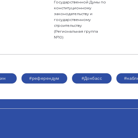
Государственной Думы по
конституционному
законодательству и
государственному
строительству
(Региональная группа
№10)
кин
#референдум
#Донбасс
#набл