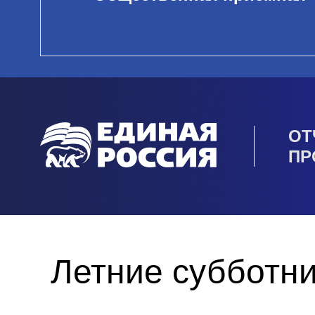
ОТ
ПР
Летние субботни