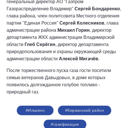
генеральный директор АО "Газпром
Газораспределение Владимир"
Сергей Бондаренко
,
глава района, член политсовета Местного отделения
партии "Единая Россия"
Сергей Колесников
, глава
администрации района
Михаил Горин
, директор
департамента ЖКХ администрации Владимирской
области
Глеб Серёгин
, директор департамента
природопользования и охраны окружающей среды
администрации области
Алексей Мигачёв
.
После торжественного пуска газа гости посетили
семью ветеранов Давыдовых, в доме которых
появилось долгожданное голубое топливо -
природный газ.
#Илькино
#Киржачский район
#газификация