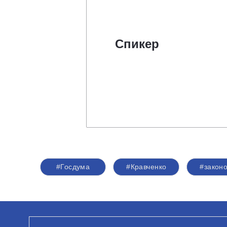
Спикер
#Госдума
#Кравченко
#закон