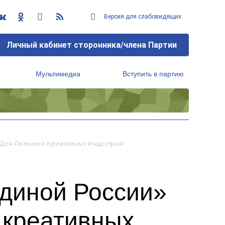
Версия для слабовидящих
Личный кабинет сторонника/члена Партии
Мультимедиа
Вступить в партию
Региональный исполнительный комитет
Для Развития Креативных Индустрий
Единой России»
 креативных