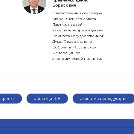
Кравченко Денис
Борисович
Ответственный секретарь
Бюро Высшего совета
Партии, первый
заместитель председателя
Комитета Государственной
Думы Федерального
Собрания Российской
Федерации по
экономической политике
опроект
#фракцияЕР
#креативнаяиндустрия