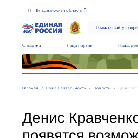
Владимирская область
О партии
Лица партии
Наша дея
Местные общественные приемные Партии
Руководитель Региональной обще
Народная программа «Единой России»
Главная
Наша Деятельность
Новости
Денис Кр
Денис Кравченк
появятся возмож