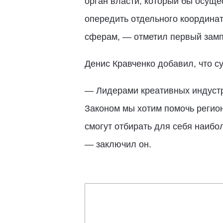
орган власти, который бы осуще
опередить отдельного координа
сферам, — отметил первый замп
Денис Кравченко добавил, что с
— Лидерами креативных индустри
Законом мы хотим помочь регио
смогут отбирать для себя наибо
— заключил он.