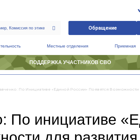
Обращение
тельность
Местные отделения
Приемная
ПОДДЕРЖКА УЧАСТНИКОВ СВО
ственной приемной Председателя Партии
Президиум регионального политического совета
авченко: По Инициативе «Единой России» Появятся Возможности 
о: По инициативе «
ности для развития