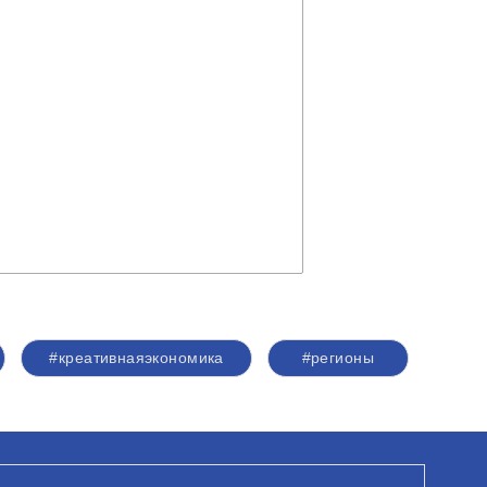
#креативнаяэкономика
#регионы