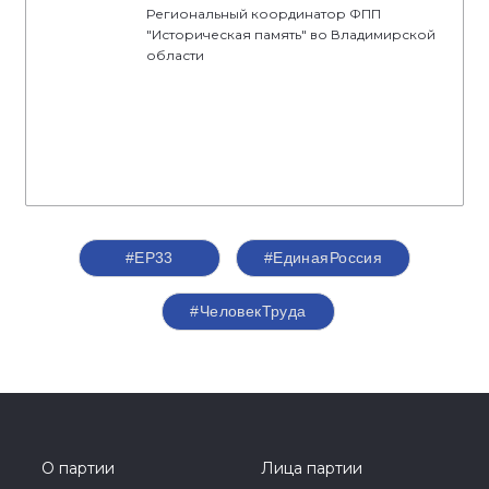
Региональный координатор ФПП
"Историческая память" во Владимирской
области
#ЕР33
#‎ЕдинаяРоссия
#ЧеловекТруда
О партии
Лица партии