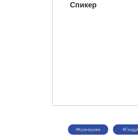
Спикер
#Кузнецова
#Госду