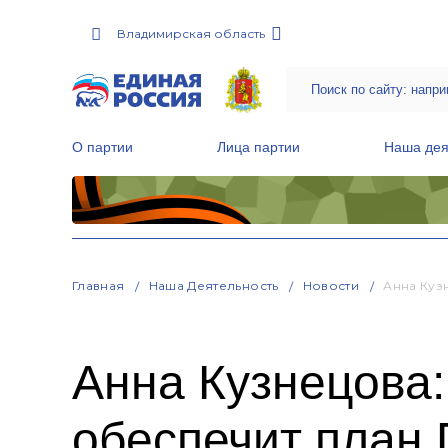
Владимирская область
О партии
Лица партии
Наша дея
Местные общественные приемные Партии
Руководитель Региональной обще
Народная программа «Единой России»
Главная
Наша Деятельность
Новости
Анна Куз
Анна Кузнецова:
обеспечит план 