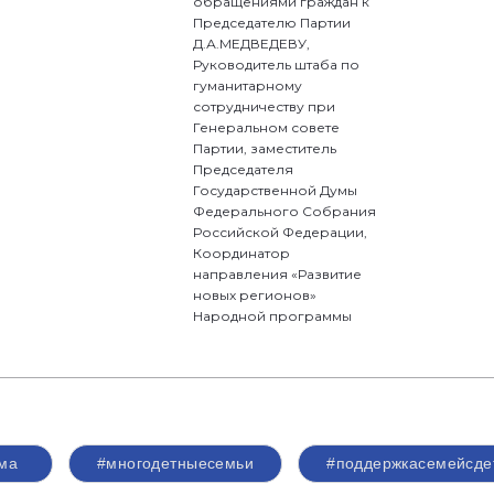
обращениями граждан к
Председателю Партии
Д.А.МЕДВЕДЕВУ,
Руководитель штаба по
гуманитарному
сотрудничеству при
Генеральном совете
Партии, заместитель
Председателя
Государственной Думы
Федерального Собрания
Российской Федерации,
Координатор
направления «Развитие
новых регионов»
Народной программы
ма
#многодетныесемьи
#поддержкасемейсде