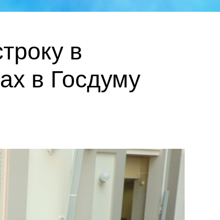
троку в
ах в Госдуму