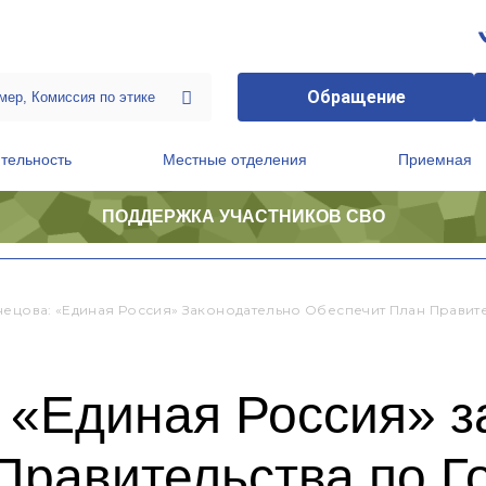
Обращение
тельность
Местные отделения
Приемная
ПОДДЕРЖКА УЧАСТНИКОВ СВО
ственной приемной Председателя Партии
Президиум регионального политического совета
нецова: «Единая Россия» Законодательно Обеспечит План Правите
 «Единая Россия» 
Правительства по Г