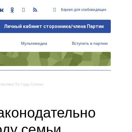
Версия для слабовидящих
Личный кабинет сторонника/члена Партии
Мультимедиа
Вступить в партию
Региональный исполнительный комитет
льства По Году Семьи
законодательно
оду семьи