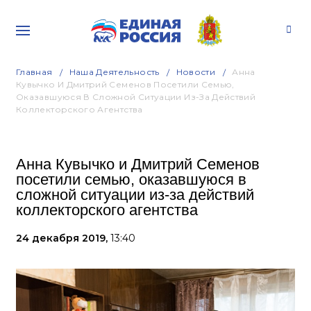
Главная
Наша Деятельность
Новости
Анна
Кувычко И Дмитрий Семенов Посетили Семью,
Оказавшуюся В Сложной Ситуации Из-За Действий
Коллекторского Агентства
Анна Кувычко и Дмитрий Семенов
посетили семью, оказавшуюся в
сложной ситуации из-за действий
коллекторского агентства
24 декабря 2019,
13:40