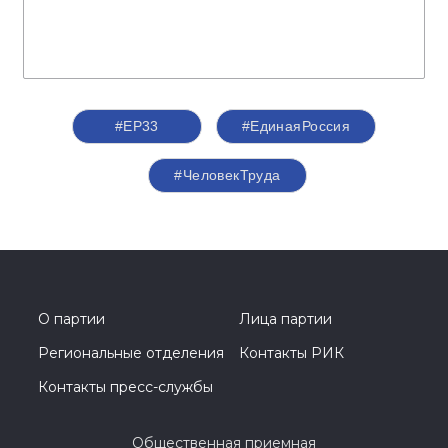
#ЕР33
#‎ЕдинаяРоссия
#ЧеловекТруда
О партии
Лица партии
Региональные отделения
Контакты РИК
Контакты пресс-службы
Общественная приемная