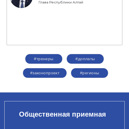
Глава Республики Алтай
#тренеры
#доплаты
#законопроект
#регионы
Общественная приемная