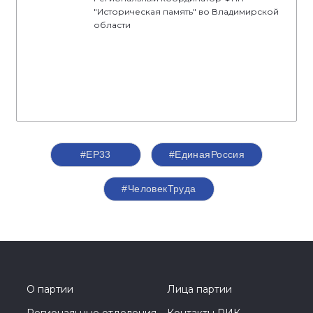
"Историческая память" во Владимирской
области
#ЕР33
#‎ЕдинаяРоссия
#ЧеловекТруда
О партии
Лица партии