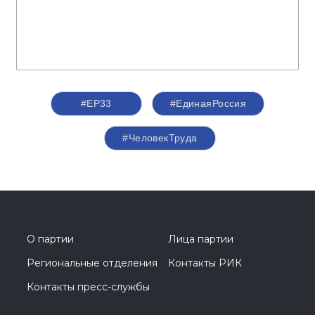
#ЕР33
#‎ЕдинаяРоссия
#ЧеловекТруда
О партии
Лица партии
Региональные отделения
Контакты РИК
Контакты пресс-службы